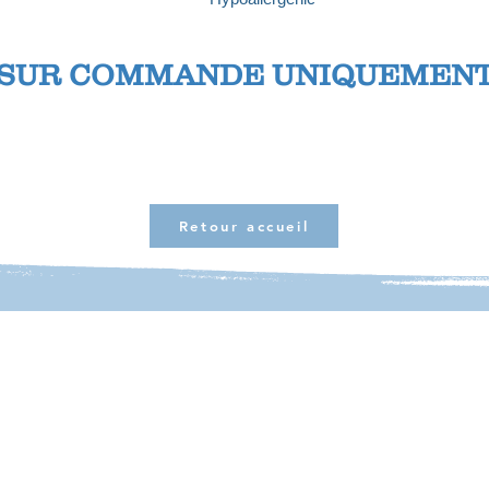
SUR COMMANDE UNIQUEMEN
Retour accueil
re de Motor Pool
26.36.77
pool@gmail.com
ser 98800 Nouméa