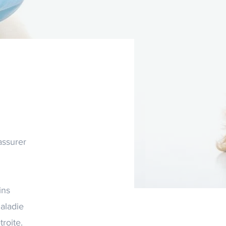
assurer
ins
maladie
roite.