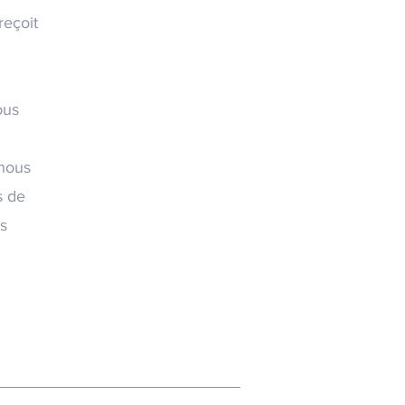
reçoit
ous
 nous
s de
ns