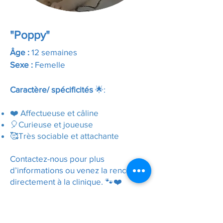
"Poppy"
Âge :
12 semaines
Sexe :
Femelle
Caractère/ spécificités
🌟:
❤️ Affectueuse et câline
🎈Curieuse et joueuse
🥰Très sociable et attachante
Contactez-nous pour plus
d’informations ou venez la rencontrer
directement à la clinique. 🐾❤️
Plus d'informations ici :