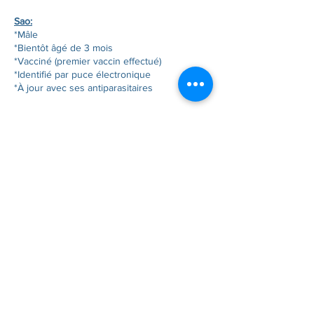
Sao:
*Mâle
*Bientôt âgé de 3 mois
*Vacciné (premier vaccin effectué)
*Identifié par puce électronique
*À jour avec ses antiparasitaires
Contactez-nous pour plus
d’informations ou venez le rencontrer
directement à la clinique. 🐾❤️
Plus d'informations ici :
Je l'adopte !
Partager